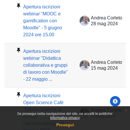
Apertura iscrizioni
webinar "MOOC e
Andrea Corleto
gamification con
28 mag 2024
Moodle" - 5 giugno
2024 ore 15.00
Apertura iscrizioni
webinar "Didattica
Andrea Corleto
collaborativa e gruppi
15 mag 2024
di lavoro con Moodle"
- 22 maggio ...
Apertura iscrizioni
Open Science Café
"Citizen science al
x
Andrea Corleto
Se prosegui nella navigazione del sito, ne accetti le politiche:
3 mag 2024
lavoro:
Informativa privacy
OpenStreetMap" - 9
Prosegui