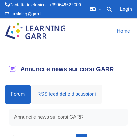
Contatto telefonico : +390649622000
Login
Attiva/disattiva 
:
training@garr.it
Vai al contenuto principale
Home
Annunci e news sui corsi GARR
Forum
RSS feed delle discussioni
Aggregazione dei criteri
Annunci e news sui corsi GARR
Cerca nei forum