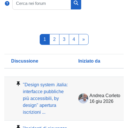
Cerca nei forum
Pagina 1
Pagina 2
Pagina 3
Pagina 4
Pagina successiva
1
2
3
4
»
Discussione
Iniziato da
Stato
Elenco delle discussioni. Visualizzaz
"Design system .italia:
interfacce pubbliche
Andrea Corleto
più accessibili, by
16 giu 2026
design" apertura
iscrizioni ...