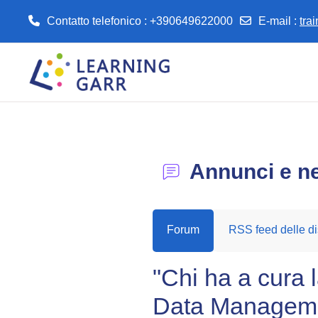
Contatto telefonico : +390649622000
E-mail
:
tra
Vai al contenuto principale
Annunci e n
Forum
RSS feed delle di
"Chi ha a cura l
Data Managemen