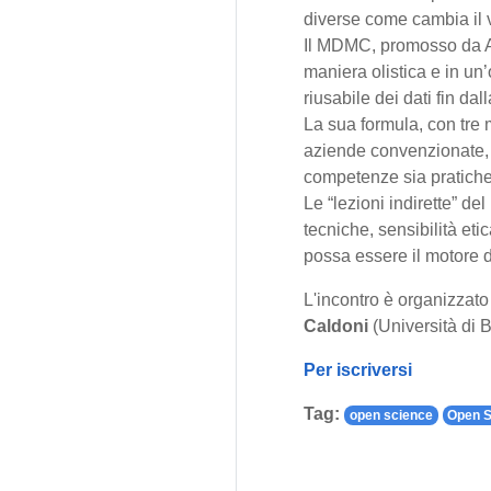
diverse come cambia il va
Il MDMC, promosso da Are
maniera olistica e in un
riusabile dei dati fin dall
La sua formula, con tre me
aziende convenzionate, pe
competenze sia pratiche 
Le “lezioni indirette” d
tecniche, sensibilità et
possa essere il motore 
L'incontro è organizzat
Caldoni
(Università di 
Per iscriversi
Tag:
open science
Open S