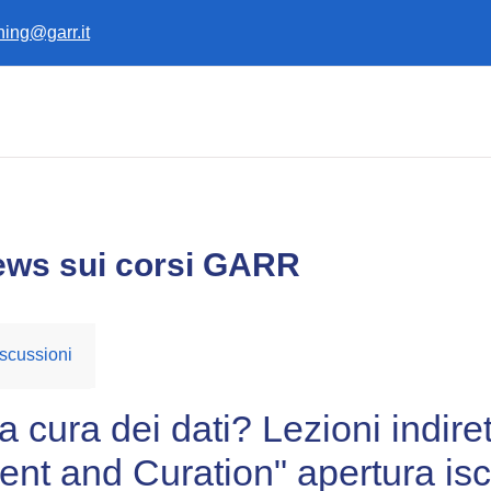
ining@garr.it
ews sui corsi GARR
scussioni
a cura dei dati? Lezioni indire
t and Curation" apertura isc