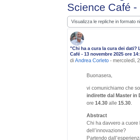
Science Café -
Modalità visualizzazione
"Chi ha a cura la cura dei dati?
Numero di risposte: 0
Café - 13 novembre 2025 ore 14
di
Andrea Corleto
-
mercoledì, 2
Buonasera,
vi comunichiamo che son
indirette dal Master 
ore
14.30
alle
15.30
.
Abstract
Chi ha davvero a cuore l
dell’innovazione?
Partendo dall’esperienz