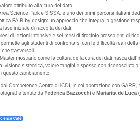
lore attribuito alla cura del dato.
a Science Park e SISSA, è uno dei primi percorsi italiani dedic
’ottica FAIR-by-design: un approccio che integra la gestione res
a fase iniziale di raccolta dei dati.
si di lezioni intensive e sei mesi di tirocinio presso enti di ricer
rmette agli studenti di confrontarsi con le difficoltà reali della 
che trasversali.
el Master mostrano come la cultura della cura dei dati nasca dall
ica, visione sistemica, valore tangibile spesso non riconosciuto a
di questo cambiamento.
o dal Competence Centre di ICDI, in collaborazione con GARR,
Bologna) e tenuto da
Federica Bazzocchi
e
Mariarita de Luca
(
cience Café