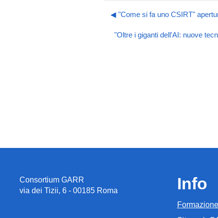
◀︎ "Come si fa uno CSIRT" apert
"Oltre i giganti dell'AI: nuove te
Info
Consortium GARR
via dei Tizii, 6 - 00185 Roma
Formazion