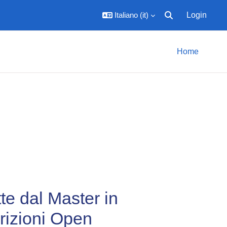
Italiano ‎(it)‎
Login
Attiva/disattiva inpu
Home
tte dal Master in
rizioni Open