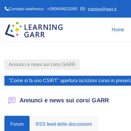
Contatto telefonico : +390649622000
:
training@garr.it
Vai al contenuto principale
Home
Annunci e news sui corsi GARR
"Come si fa uno CSIRT" apertura iscrizioni corso in pre
Annunci e news sui corsi GARR
Forum
RSS feed delle discussioni