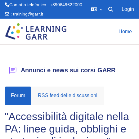
Contatto telefonico : +390649622000
Login
Attiva/disattiva 
:
training@garr.it
Vai al contenuto principale
Home
Annunci e news sui corsi GARR
Forum
RSS feed delle discussioni
"Accessibilità digitale nella
PA: linee guida, obblighi e