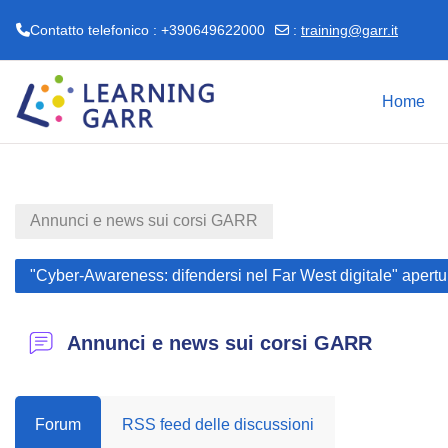
Contatto telefonico : +390649622000
:
training@garr.it
Vai al contenuto principale
Home
Annunci e news sui corsi GARR
"Cyber-Awareness: difendersi nel Far West digitale" apertur
Annunci e news sui corsi GARR
Forum
RSS feed delle discussioni