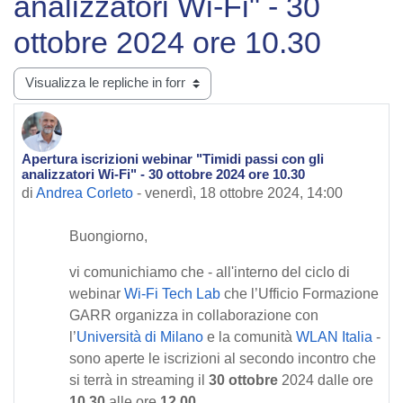
analizzatori Wi-Fi" - 30
ottobre 2024 ore 10.30
Modalità visualizzazione
Apertura iscrizioni webinar "Timidi passi con gli
Numero di risposte: 0
analizzatori Wi-Fi" - 30 ottobre 2024 ore 10.30
di
Andrea Corleto
-
venerdì, 18 ottobre 2024, 14:00
Buongiorno,
vi comunichiamo che - all'interno del ciclo di
webinar
Wi-Fi Tech Lab
che l’Ufficio Formazione
GARR organizza in collaborazione con
l’
Università di Milano
e la comunità
WLAN Italia
-
sono aperte le iscrizioni al secondo incontro che
si terrà in streaming il
30 ottobre
2024 dalle ore
10.30
alle ore
12.00
.