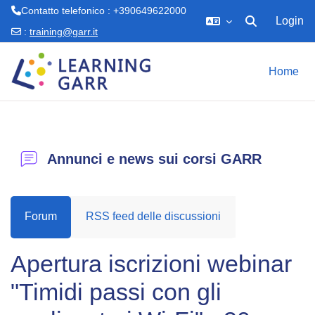
Contatto telefonico : +390649622000
Login
Attiva/disattiva 
:
training@garr.it
Vai al contenuto principale
Home
Annunci e news sui corsi GARR
Forum
RSS feed delle discussioni
Apertura iscrizioni webinar
"Timidi passi con gli