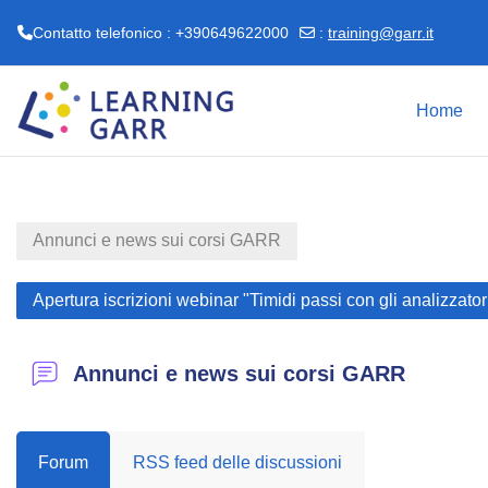
Contatto telefonico : +390649622000
:
training@garr.it
Vai al contenuto principale
Home
Annunci e news sui corsi GARR
Apertura iscrizioni webinar "Timidi passi con gli analizzator
Annunci e news sui corsi GARR
Forum
RSS feed delle discussioni