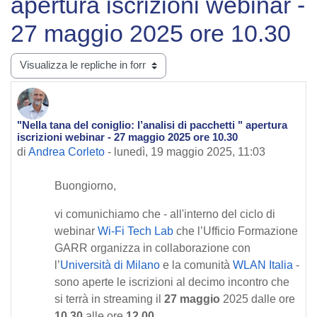
apertura iscrizioni webinar -
27 maggio 2025 ore 10.30
Modalità visualizzazione
"Nella tana del coniglio: l’analisi di pacchetti " apertura
Numero di risposte: 0
iscrizioni webinar - 27 maggio 2025 ore 10.30
di
Andrea Corleto
-
lunedì, 19 maggio 2025, 11:03
Buongiorno,
vi comunichiamo che - all'interno del ciclo di
webinar
Wi-Fi Tech Lab
che l’Ufficio Formazione
GARR organizza in collaborazione con
l’
Università di Milano
e la comunità
WLAN Italia
-
sono aperte le iscrizioni al decimo incontro che
si terrà in streaming il
27 maggio
2025 dalle ore
10.30
alle ore
12.00
.