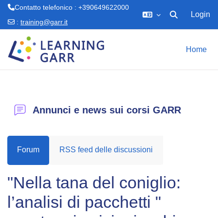
Contatto telefonico : +390649622000
Login
Attiva/disattiva 
:
training@garr.it
Vai al contenuto principale
Home
Annunci e news sui corsi GARR
Forum
RSS feed delle discussioni
"Nella tana del coniglio:
l’analisi di pacchetti "