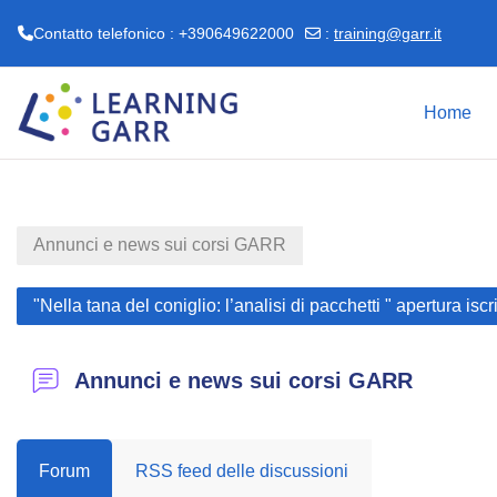
Contatto telefonico : +390649622000
:
training@garr.it
Vai al contenuto principale
Home
Annunci e news sui corsi GARR
"Nella tana del coniglio: l’analisi di pacchetti " apertura i
Annunci e news sui corsi GARR
Forum
RSS feed delle discussioni