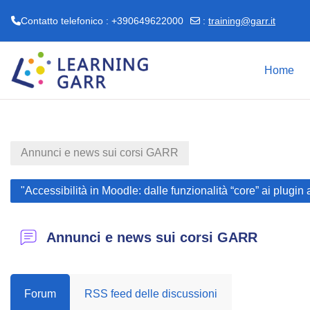
Contatto telefonico : +390649622000
:
training@garr.it
Vai al contenuto principale
Home
Annunci e news sui corsi GARR
"Accessibilità in Moodle: dalle funzionalità “core” ai plugi
Annunci e news sui corsi GARR
Forum
RSS feed delle discussioni