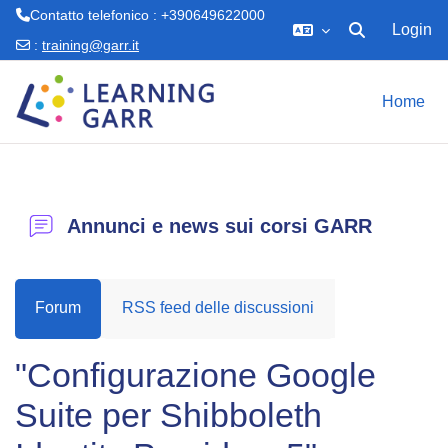
Contatto telefonico : +390649622000
Login
Attiva/disattiva 
:
training@garr.it
Vai al contenuto principale
Home
Annunci e news sui corsi GARR
Forum
RSS feed delle discussioni
"Configurazione Google
Suite per Shibboleth