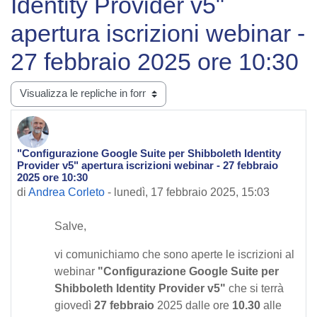
Identity Provider v5"
apertura iscrizioni webinar -
27 febbraio 2025 ore 10:30
Modalità visualizzazione
"Configurazione Google Suite per Shibboleth Identity
Numero di risposte: 0
Provider v5" apertura iscrizioni webinar - 27 febbraio
2025 ore 10:30
di
Andrea Corleto
-
lunedì, 17 febbraio 2025, 15:03
Salve,
vi comunichiamo che son
o aperte le iscrizioni al
webinar
"Configurazione Google Suite per
Shibboleth Identity Provider v5
"
che si terrà
giovedì
27 febbraio
2025 dalle ore
10.30
alle