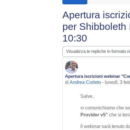
Apertura iscriz
per Shibboleth 
10:30
Modalità visualizzazione
Apertura iscrizioni webinar "Con
Numero di risposte: 0
di
Andrea Corleto
-
lunedì, 3 fe
Salve,
vi comunichiamo che son
Provider v5"
che si ter
Il webinar sarà tenuto d