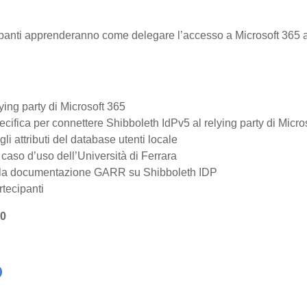
cipanti apprenderanno come delegare l’accesso a Microsoft 365 a
lying party di Microsoft 365
cifica per connettere Shibboleth IdPv5 al relying party di Micr
i attributi del database utenti locale
caso d’uso dell’Università di Ferrara
lla documentazione GARR su Shibboleth IDP
rtecipanti
80