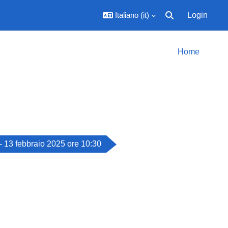
Italiano ‎(it)‎
Login
Attiva/disattiva inpu
Home
 - 13 febbraio 2025 ore 10:30