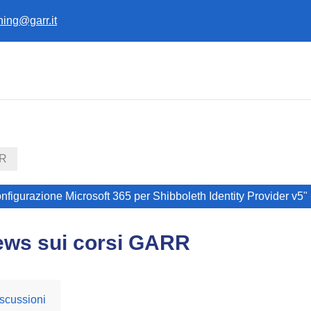
ining@garr.it
RR
onfigurazione Microsoft 365 per Shibboleth Identity Provider v5"
ews sui corsi GARR
scussioni