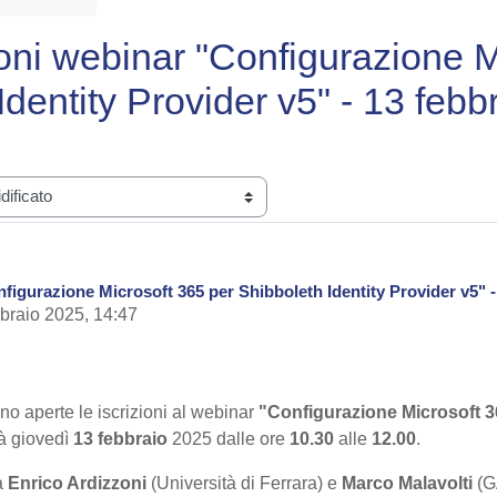
ioni webinar "Configurazione 
Identity Provider v5" - 13 febb
figurazione Microsoft 365 per Shibboleth Identity Provider v5" -
bbraio 2025, 14:47
o aperte le iscrizioni al webinar
"Configurazione Microsoft 3
rà giovedì
13 febbraio
2025 dalle ore
10.30
alle
12.00
.
a
Enrico Ardizzoni
(Università di Ferrara) e
Marco Malavolti
(G