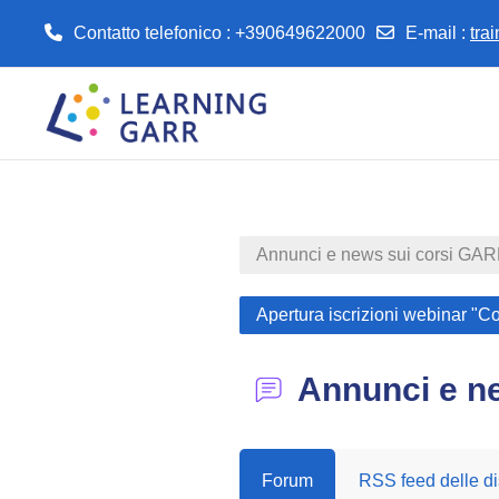
Contatto telefonico : +390649622000
E-mail
:
tra
Vai al contenuto principale
Annunci e news sui corsi GA
Apertura iscrizioni webinar "C
Annunci e n
Forum
RSS feed delle di