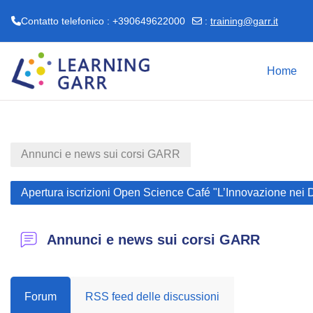
Contatto telefonico : +390649622000
:
training@garr.it
Vai al contenuto principale
Home
Annunci e news sui corsi GARR
Apertura iscrizioni Open Science Café "L’Innovazione nei Da
Annunci e news sui corsi GARR
Forum
RSS feed delle discussioni