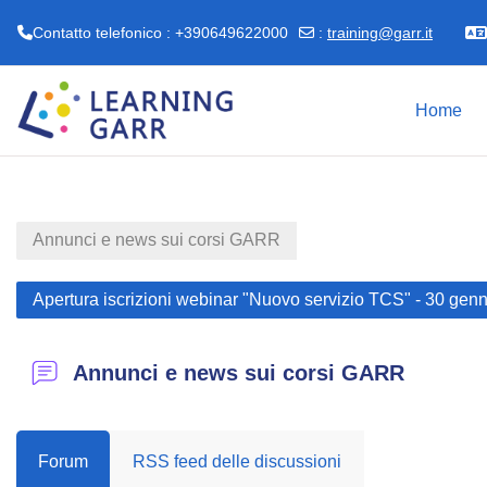
Contatto telefonico : +390649622000
:
training@garr.it
Vai al contenuto principale
Home
Annunci e news sui corsi GARR
Apertura iscrizioni webinar "Nuovo servizio TCS" - 30 gen
Annunci e news sui corsi GARR
Forum
RSS feed delle discussioni