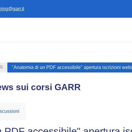
ining@garr.it
RR
"Anatomia di un PDF accessibile" apertura iscrizioni web
ews sui corsi GARR
scussioni
 PDF accessibile" apertura is