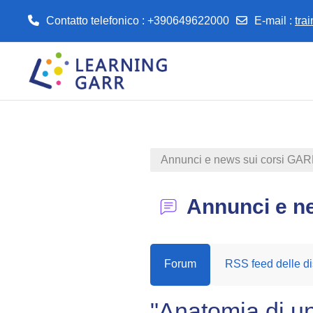
Contatto telefonico : +390649622000
E-mail
:
tra
Vai al contenuto principale
Annunci e news sui corsi GA
Annunci e n
Forum
RSS feed delle di
"Anatomia di un