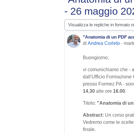
- 26 maggio 20
Modalità visualizzazione
"Anatomia di un PDF acce
Numero di risposte: 0
di
Andrea Corleto
-
mart
Buongiorno,
vi comunichiamo che - al
dall'Ufficio Formazione 
presso Formez PA - sono a
14.30
alle ore
16.00
.
Titolo:
"Anatomia di un
Abstract:
Un corso prati
Vedremo come le scelte f
finale.