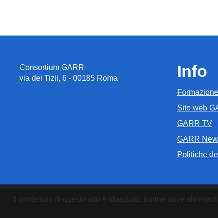
Info
Consortium GARR
via dei Tizii, 6 - 00185 Roma
Formazion
Sito web 
GARR TV
GARR New
Politiche del
Il contenuto di questo sito è rilasciato, tranne dove altrim