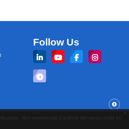
Follow Us
0
x
attribuzione - Non commerciale Condividi allo stesso modo 4.0