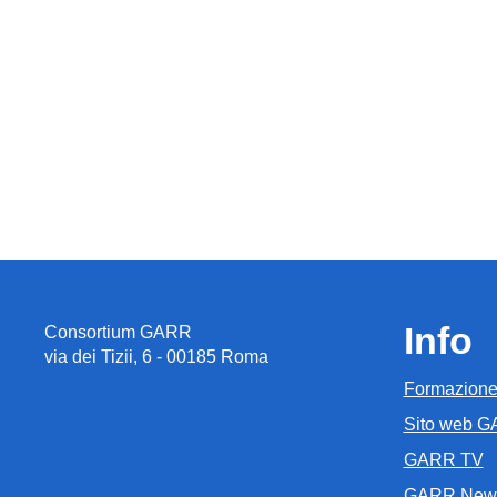
Info
Consortium GARR
via dei Tizii, 6 - 00185 Roma
Formazion
Sito web 
GARR TV
GARR New