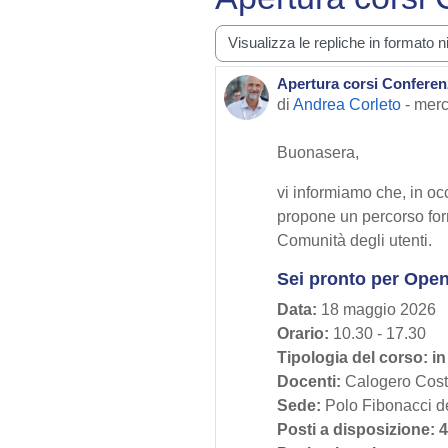
Modalità visualizzazione
Apertura corsi Confere
Numero di risposte: 0
di
Andrea Corleto
-
merc
Buonasera,
vi informiamo che, in o
propone un percorso fo
Comunità degli utenti.
Sei pronto per Ope
Data:
18 maggio 2026
Orario:
10.30 - 17.30
Tipologia del corso: i
Docenti:
Calogero Costa
Sede:
Polo Fibonacci de
Posti a disposizione: 