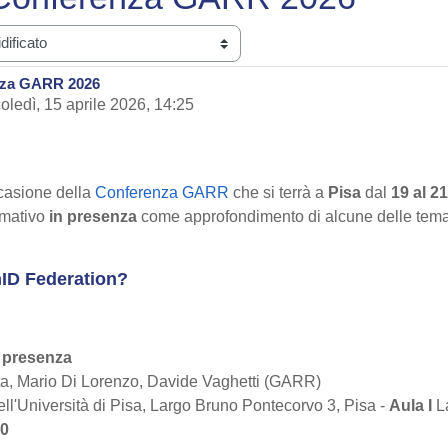
nza GARR 2026
oledì, 15 aprile 2026, 14:25
ccasione della
Conferenza GARR
che si terrà a
Pisa
dal
19 al 2
rmativo
in presenza
come approfondimento di alcune delle temati
nID Federation?
n presenza
, Mario Di Lorenzo, Davide Vaghetti (GARR)
ll'Università di Pisa, Largo Bruno Pontecorvo 3, Pisa -
Aula I
La
40