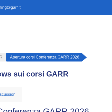
ining@garr.it
RR
Apertura corsi Conferenza GARR 2026
ews sui corsi GARR
scussioni
i Conferenza GARR 2026