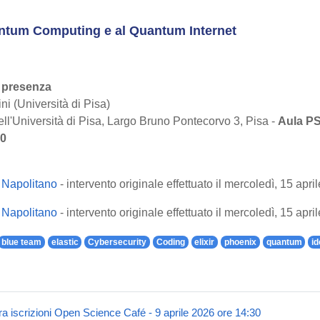
antum Computing e al Quantum Internet
n presenza
i (Università di Pisa)
ll'Università di Pisa, Largo Bruno Pontecorvo 3, Pisa -
Aula PS
50
 Napolitano
- intervento originale effettuato il mercoledì, 15 apri
 Napolitano
- intervento originale effettuato il mercoledì, 15 apri
blue team
elastic
Cybersecurity
Coding
elixir
phoenix
quantum
id
ra iscrizioni Open Science Café - 9 aprile 2026 ore 14:30