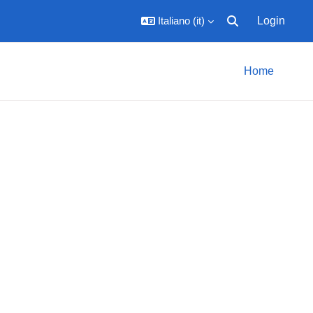
Italiano ‎(it)‎
Login
Attiva/disattiva inpu
Home