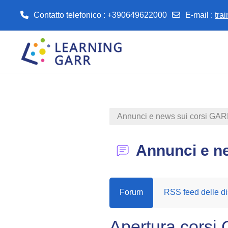
Contatto telefonico : +390649622000
E-mail
:
tra
Vai al contenuto principale
Annunci e news sui corsi GA
Annunci e n
Forum
RSS feed delle di
Apertura cors