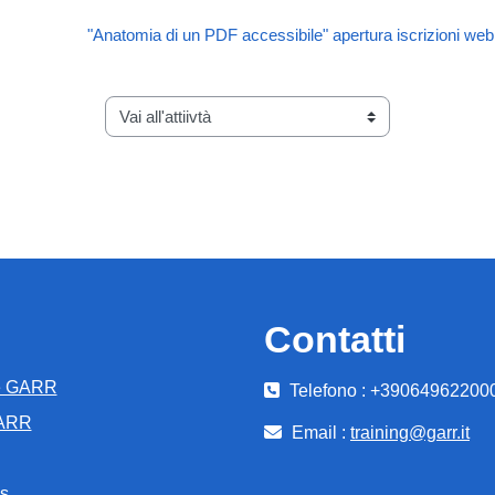
"Anatomia di un PDF accessibile" apertura iscrizioni web
Vai all'attiivtà
Contatti
e GARR
Telefono : +39064962200
GARR
Email :
training@garr.it
s