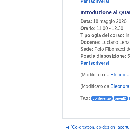
Per iscriversi
Introduzione al Qu
Data:
18 maggio 2026
Orario:
11.00 - 12.30
Tipologia del corso: i
Docente:
Luciano Lenzin
Sede:
Polo Fibonacci de
Posti a disposizione: 
Per iscriversi
(Modificato da
Eleonora
(Modificato da
Eleonora
Tag:
conferenza
openID
◀︎ "Co-creation, co-design" apertu