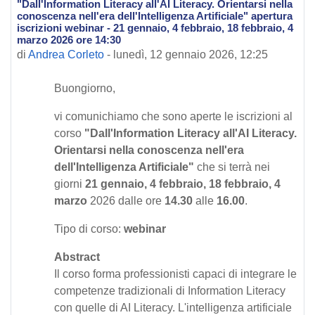
"Dall'Information Literacy all'AI Literacy. Orientarsi nella
Numero di risposte: 0
conoscenza nell'era dell'Intelligenza Artificiale" apertura
iscrizioni webinar - 21 gennaio, 4 febbraio, 18 febbraio, 4
marzo 2026 ore 14:30
di
Andrea Corleto
-
lunedì, 12 gennaio 2026, 12:25
Buongiorno,
vi comunichiamo che sono aperte le iscrizioni al
corso
"Dall'Information Literacy all'AI Literacy.
Orientarsi nella conoscenza nell'era
dell'Intelligenza Artificiale"
che si terrà nei
giorni
21 gennaio, 4 febbraio, 18 febbraio, 4
marzo
2026 dalle ore
14.30
alle
16.00
.
Tipo di corso:
webinar
Abstract
Il corso forma professionisti capaci di integrare le
competenze tradizionali di Information Literacy
con quelle di AI Literacy. L'intelligenza artificiale