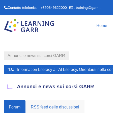
Contatto telefonico : +390649622000
:
training@garr.it
Vai al contenuto principale
Home
Annunci e news sui corsi GARR
"Dall'Information Literacy all'AI Literacy. Orientarsi nella c
Annunci e news sui corsi GARR
Forum
RSS feed delle discussioni