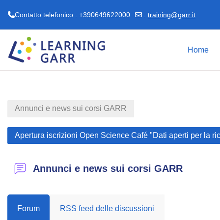
Contatto telefonico : +390649622000
:
training@garr.it
Vai al contenuto principale
Home
Annunci e news sui corsi GARR
Apertura iscrizioni Open Science Café "Dati aperti per la r
Annunci e news sui corsi GARR
Forum
RSS feed delle discussioni