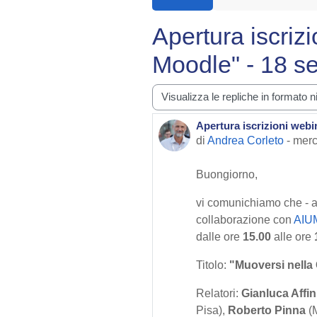
Apertura iscriz
Moodle" - 18 s
Modalità visualizzazione
Apertura iscrizioni webi
Numero di risposte: 0
di
Andrea Corleto
-
merc
Buongiorno,
vi comunichiamo che - al
collaborazione con
AIU
dalle ore
15.00
alle ore
Titolo:
"Muoversi nella
Relatori:
Gianluca Affin
Pisa),
Roberto Pinna
(M