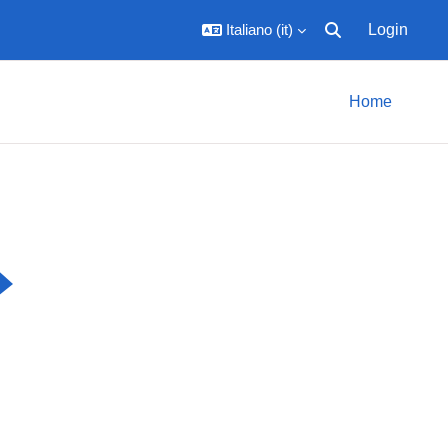
Italiano ‎(it)‎
Login
Attiva/disattiva inpu
Home