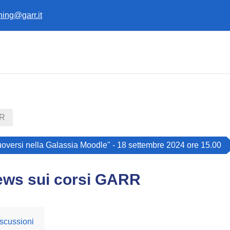
ining@garr.it
RR
uoversi nella Galassia Moodle" - 18 settembre 2024 ore 15.00
ews sui corsi GARR
scussioni