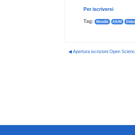
Per iscriversi
Tag:
Moodle
AIUM
Didat
◀︎ Apertura iscrizioni Open Scienc