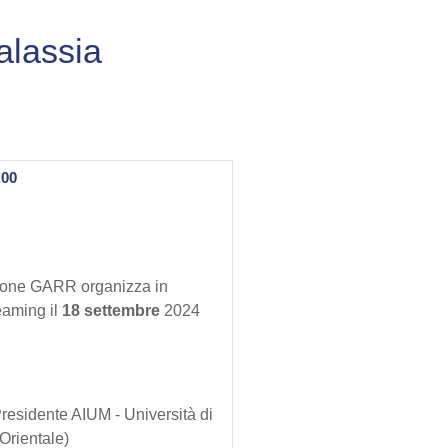
alassia
.00
zione GARR organizza in
reaming il
18 settembre
2024
residente AIUM - Università di
Orientale)