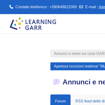
Contatto telefonico : +390649622000
E-mail
:
tra
Vai al contenuto principale
Annunci e news sui corsi GA
Apertura iscrizioni webinar "M
Annunci e n
Forum
RSS feed delle di