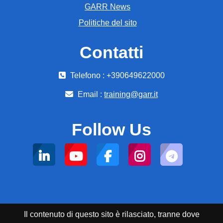
GARR News
Politiche del sito
Contatti
Telefono : +390649622000
Email :
training@garr.it
Follow Us
Il contenuto di questo sito è rilasciato, tranne dove