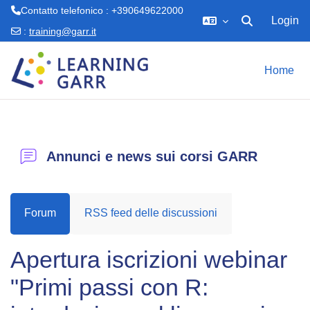
Contatto telefonico : +390649622000
Login
Attiva/disattiva 
:
training@garr.it
Vai al contenuto principale
Home
Annunci e news sui corsi GARR
Forum
RSS feed delle discussioni
Apertura iscrizioni webinar
"Primi passi con R: