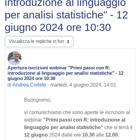
introduzione al linguaggio
per analisi statistiche" - 12
giugno 2024 ore 10:30
Modalità visualizzazione
Apertura iscrizioni webinar "Primi passi con R:
Numero di risposte: 0
introduzione al linguaggio per analisi statistiche" - 12
giugno 2024 ore 10:30
di
Andrea Corleto
-
martedì, 4 giugno 2024, 14:01
Buongiorno,
vi comunichiamo che sono aperte le iscrizioni al
webinar
"Primi passi con R: introduzione al
linguaggio per analisi statistiche"
che si terrà il
12 giugno
2024 dalle ore
10.30
alle
12.00
.