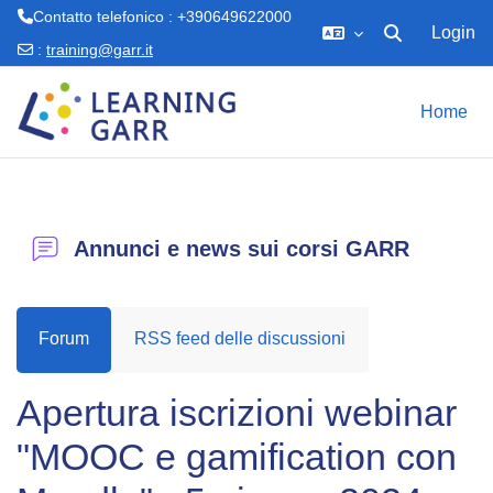
Contatto telefonico : +390649622000
Login
Attiva/disattiva 
:
training@garr.it
Vai al contenuto principale
Home
Annunci e news sui corsi GARR
Forum
RSS feed delle discussioni
Apertura iscrizioni webinar
"MOOC e gamification con