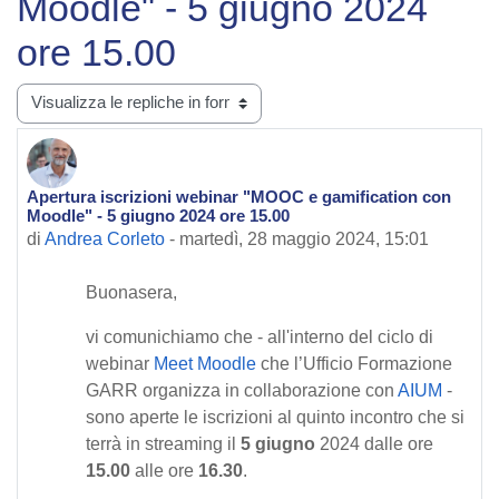
Moodle" - 5 giugno 2024
ore 15.00
Modalità visualizzazione
Apertura iscrizioni webinar "MOOC e gamification con
Numero di risposte: 0
Moodle" - 5 giugno 2024 ore 15.00
di
Andrea Corleto
-
martedì, 28 maggio 2024, 15:01
Buonasera,
vi comunichiamo che - all'interno del ciclo di
webinar
Meet Moodle
che l’Ufficio Formazione
GARR organizza in collaborazione con
AIUM
-
sono aperte le iscrizioni al quinto incontro che si
terrà in streaming il
5 giugno
2024 dalle ore
15.00
alle ore
16.30
.