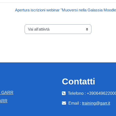
Apertura iscrizioni webinar "Muoversi nella Galassia Moodle
Vai all'attiivtà
Contatti
e GARR
Telefono : +39064962200
GARR
Email :
training@garr.it