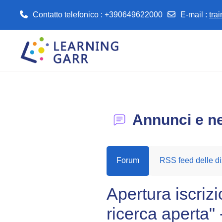
Contatto telefonico : +390649622000
E-mail
:
tra
Vai al contenuto principale
Annunci e n
Forum
RSS feed delle di
Apertura iscriz
ricerca aperta"