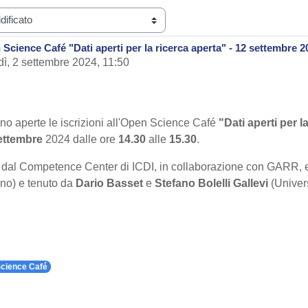
 Science Café "Dati aperti per la ricerca aperta" - 12 settembre 2
dì, 2 settembre 2024, 11:50
o aperte le iscrizioni all'Open Science Café
"Dati aperti per l
ettembre
2024 dalle ore
14.30
alle
15.30
.
o dal Competence Center di ICDI, in collaborazione con GARR,
ino) e tenuto da
Dario Basset
e
Stefano Bolelli Gallevi
(Univers
cience Café