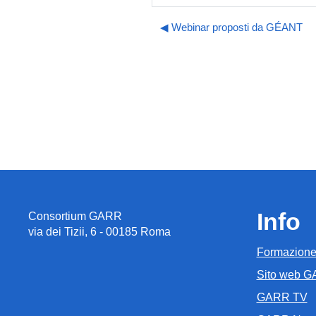
◀︎ Webinar proposti da GÉANT
Info
Consortium GARR
via dei Tizii, 6 - 00185 Roma
Formazion
Sito web 
GARR TV