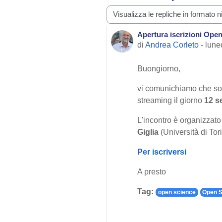
Modalità visualizzazione
Apertura iscrizioni Open
Numero di risposte: 0
di
Andrea Corleto
-
lune
Buongiorno,
vi comunichiamo che son
streaming il giorno
12 s
L'incontro è organizzat
Giglia
(Università di Tor
Per iscriversi
A presto
Tag:
open science
Open S