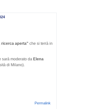
024
a ricerca aperta"
che si terrà in
 e sarà moderato da
Elena
ità di Milano).
Permalink