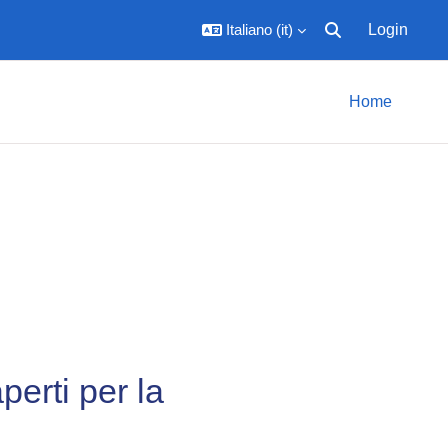
Italiano ‎(it)‎
Login
Attiva/disattiva inpu
Home
perti per la