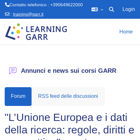
Contatto telefonico : +390649622000
Login
Attiva/disattiva 
:
training@garr.it
Vai al contenuto principale
Home
Annunci e news sui corsi GARR
Forum
RSS feed delle discussioni
"L’Unione Europea e i dati
della ricerca: regole, diritti e