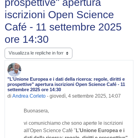
prospettive" apertura
iscrizioni Open Science
Café - 11 settembre 2025
ore 14:30
Modalità visualizzazione
"L’Unione Europea e i dati della ricerca: regole, diritti e
Numero di risposte: 0
prospettive" apertura iscrizioni Open Science Café - 11
settembre 2025 ore 14:30
di
Andrea Corleto
-
giovedì, 4 settembre 2025, 14:07
Buonasera,
vi comunichiamo che sono aperte le iscrizioni
all'Open Science Café "
L’Unione Europea e i
dati della ricerca: regole, diritti e prospettive"