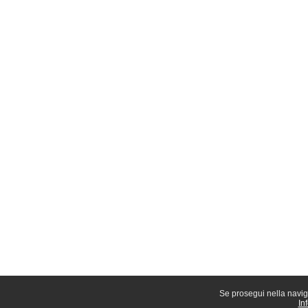
Se prosegui nella naviga
In