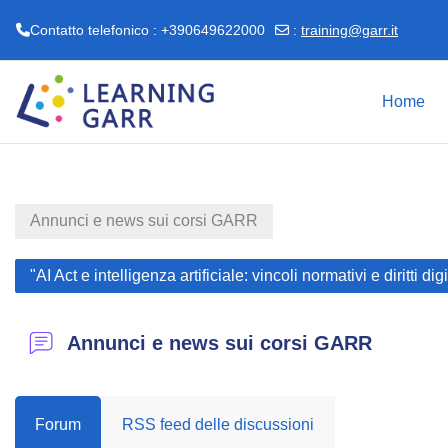
Contatto telefonico : +390649622000
:
training@garr.it
Vai al contenuto principale
Home
Annunci e news sui corsi GARR
"AI Act e intelligenza artificiale: vincoli normativi e diritti
Annunci e news sui corsi GARR
Forum
RSS feed delle discussioni