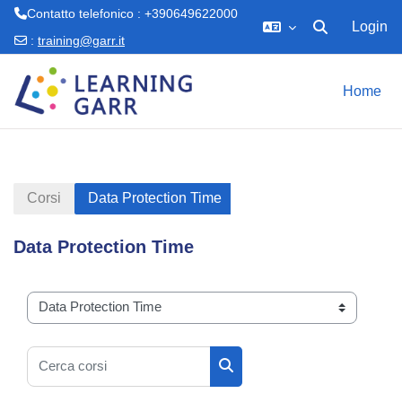
Contatto telefonico : +390649622000
Login
Attiva/disattiva 
:
training@garr.it
Vai al contenuto principale
Home
Corsi
Data Protection Time
Data Protection Time
Categorie di corso
Cerca corsi
Cerca corsi