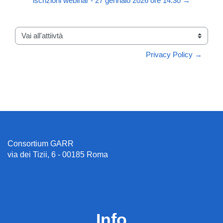
iscrizioni webinar - 27 gennaio 2026 ore 14.30 →
Vai all'attiivtà
Privacy Policy →
Consortium GARR
via dei Tizii, 6 - 00185 Roma
Info