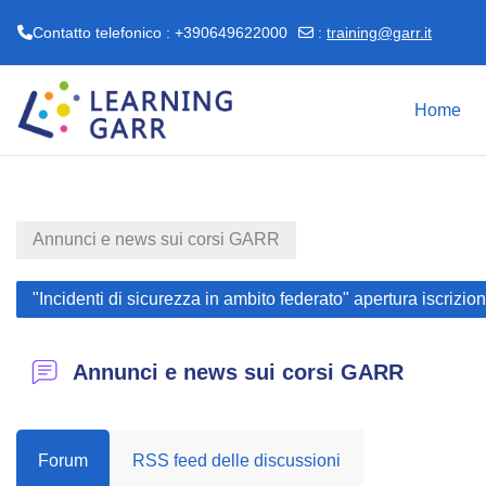
Contatto telefonico : +390649622000
:
training@garr.it
Vai al contenuto principale
Home
Annunci e news sui corsi GARR
"Incidenti di sicurezza in ambito federato" apertura iscrizi
Annunci e news sui corsi GARR
Forum
RSS feed delle discussioni