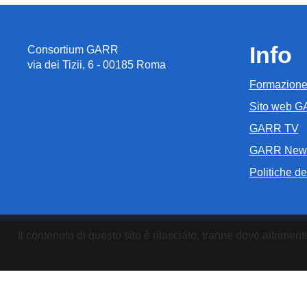
Info
Consortium GARR
via dei Tizii, 6 - 00185 Roma
Formazion
Sito web 
GARR TV
GARR New
Politiche del
Il contenuto di questo sito è rilasciato, tranne dove altrim