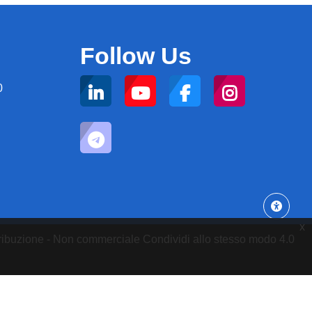
Follow Us
0
x
attribuzione - Non commerciale Condividi allo stesso modo 4.0