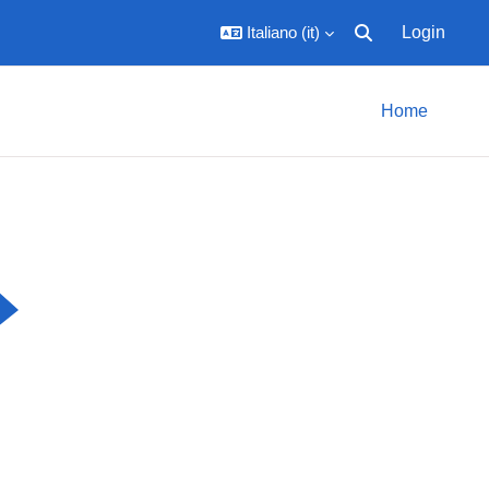
Italiano ‎(it)‎
Login
Attiva/disattiva inpu
Home