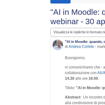
"AI in Moodle: 
webinar - 30 ap
Modalità visualizzazione
"AI in Moodle: quando, c
Numero di risposte: 0
di
Andrea Corleto
-
mart
Buongiorno,
vi comunichiamo che - al
collaborazione con
AIU
14.30
alle ore
16.00
.
Titolo:
"AI in Moodle: 
Abstract:
Un incontro d
alla condivisione di pros