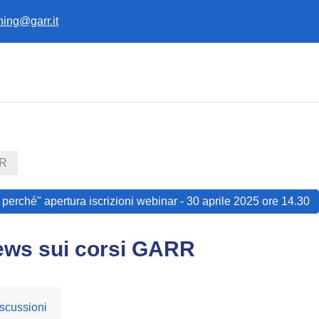
ining@garr.it
RR
perché" apertura iscrizioni webinar - 30 aprile 2025 ore 14.30
ews sui corsi GARR
scussioni