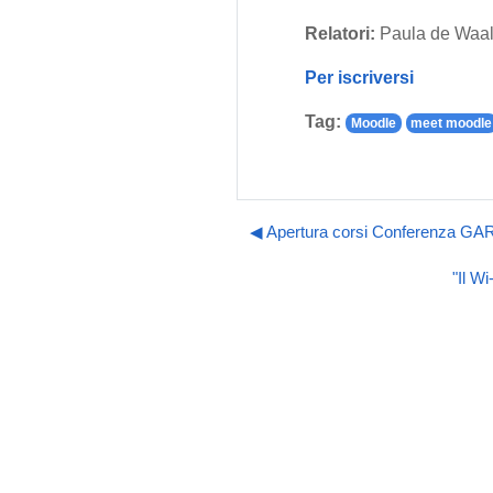
Relatori:
Paula de Waal,
Per iscriversi
Tag:
Moodle
meet moodle
◀︎ Apertura corsi Conferenza G
"Il W