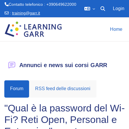
Contatto telefonico : +390649622000
Login
Attiva/disattiva 
:
training@garr.it
Vai al contenuto principale
Home
Annunci e news sui corsi GARR
Forum
RSS feed delle discussioni
"Qual è la password del Wi-
Fi? Reti Open, Personal e