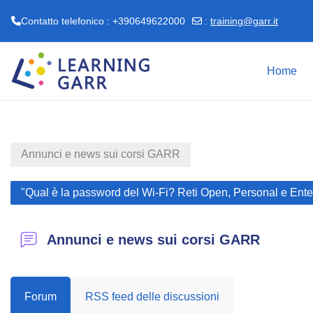
Contatto telefonico : +390649622000
:
training@garr.it
Vai al contenuto principale
Home
Annunci e news sui corsi GARR
"Qual è la password del Wi-Fi? Reti Open, Personal e Enter
Annunci e news sui corsi GARR
Forum
RSS feed delle discussioni