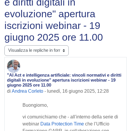
e diritti digitali in
evoluzione" apertura
iscrizioni webinar - 19
giugno 2025 ore 11.00
Modalità visualizzazione
"AI Act e intelligenza artificiale: vincoli normativi e diritti
Numero di risposte: 0
digitali in evoluzione" apertura iscrizioni webinar - 19
giugno 2025 ore 11.00
di
Andrea Corleto
-
lunedì, 16 giugno 2025, 12:28
Buongiorn
o,
vi comunichiamo che - all'interno della serie di
webinar
Data Protection Time
che l’Ufficio
Formazione GARR, in collaborazione con