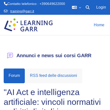
Contatto telefonico : +390649622000
Login
Attiva/disattiva 
:
training@garr.it
Vai al contenuto principale
Home
Annunci e news sui corsi GARR
Forum
RSS feed delle discussioni
"AI Act e intelligenza
artificiale: vincoli normativi