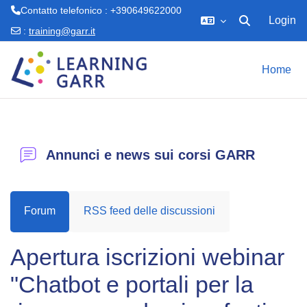
Contatto telefonico : +390649622000
Login
Attiva/disattiva 
:
training@garr.it
Vai al contenuto principale
Home
Annunci e news sui corsi GARR
Forum
RSS feed delle discussioni
Apertura iscrizioni webinar
"Chatbot e portali per la