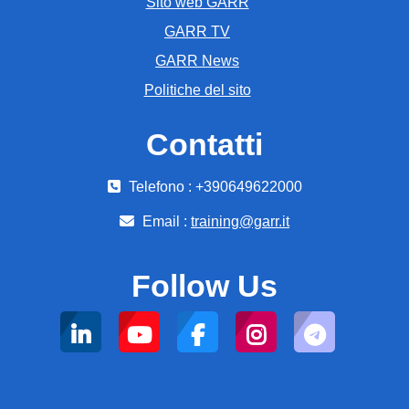
Sito web GARR
GARR TV
GARR News
Politiche del sito
Contatti
Telefono : +390649622000
Email :
training@garr.it
Follow Us