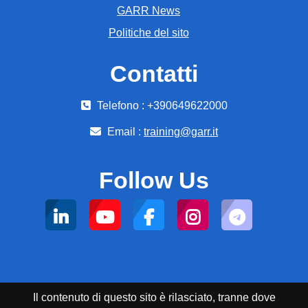
GARR News
Politiche del sito
Contatti
Telefono : +390649622000
Email :
training@garr.it
Follow Us
Il contenuto di questo sito è rilasciato, tranne dove