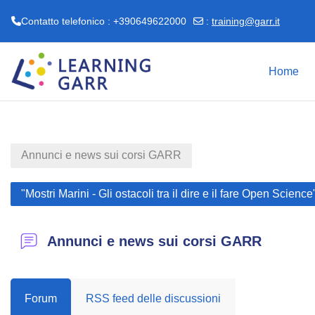
Contatto telefonico : +390649622000
:
training@garr.it
Vai al contenuto principale
Home
Annunci e news sui corsi GARR
"Mostri Marini - Gli ostacoli tra il dire e il fare Open Sci
Annunci e news sui corsi GARR
Forum
RSS feed delle discussioni