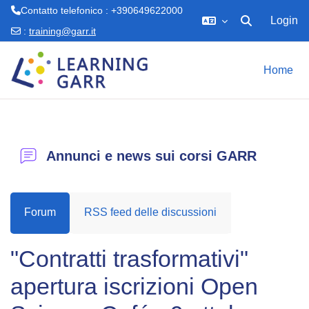
Contatto telefonico : +390649622000
Login
Attiva/disattiva 
:
training@garr.it
Vai al contenuto principale
Home
Annunci e news sui corsi GARR
Forum
RSS feed delle discussioni
"Contratti trasformativi"
apertura iscrizioni Open