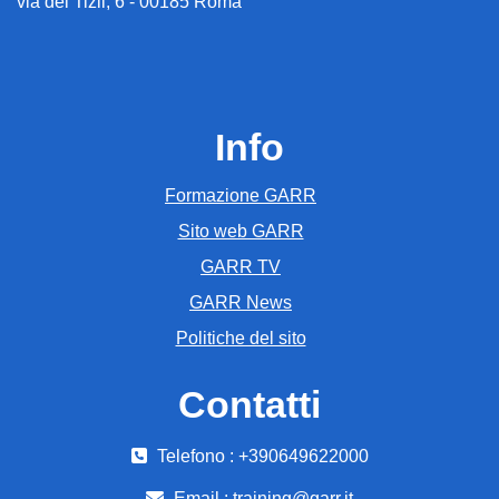
via dei Tizii, 6 - 00185 Roma
Info
Formazione GARR
Sito web GARR
GARR TV
GARR News
Politiche del sito
Contatti
Telefono : +390649622000
Email :
training@garr.it