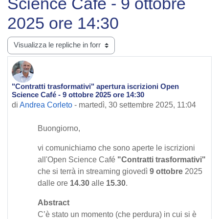
Science Café - 9 ottobre
2025 ore 14:30
Modalità visualizzazione
"Contratti trasformativi" apertura iscrizioni Open
Numero di risposte: 0
Science Café - 9 ottobre 2025 ore 14:30
di
Andrea Corleto
-
martedì, 30 settembre 2025, 11:04
Buongiorno,
vi comunichiamo che sono aperte le iscrizioni
all'Open Science Café
"Contratti trasformativi"
che si terrà in streaming giovedì
9 ottobre
2025
dalle ore
14.30
alle
15.30
.
Abstract
C’è stato un momento (che perdura) in cui si è