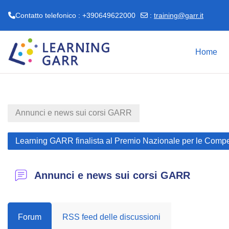
Contatto telefonico : +390649622000
:
training@garr.it
Vai al contenuto principale
Home
Annunci e news sui corsi GARR
Learning GARR finalista al Premio Nazionale per le Competen
Annunci e news sui corsi GARR
Forum
RSS feed delle discussioni