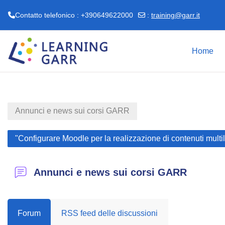
Contatto telefonico : +390649622000
:
training@garr.it
Vai al contenuto principale
Home
Annunci e news sui corsi GARR
"Configurare Moodle per la realizzazione di contenuti multi
Annunci e news sui corsi GARR
Forum
RSS feed delle discussioni