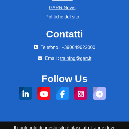
GARR News
Politiche del sito
Contatti
Telefono : +390649622000
Email :
training@garr.it
Follow Us
Il contenuto di questo sito è rilasciato, tranne dove