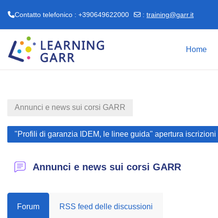
Contatto telefonico : +390649622000
:
training@garr.it
Vai al contenuto principale
Home
Annunci e news sui corsi GARR
"Profili di garanzia IDEM, le linee guida" apertura iscrizio
Annunci e news sui corsi GARR
Forum
RSS feed delle discussioni