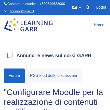
Contatto telefonico : +390649622000
Login
Attiva/disattiva 
:
training@garr.it
Vai al contenuto principale
Home
Annunci e news sui corsi GARR
Forum
RSS feed delle discussioni
"Configurare Moodle per la
realizzazione di contenuti