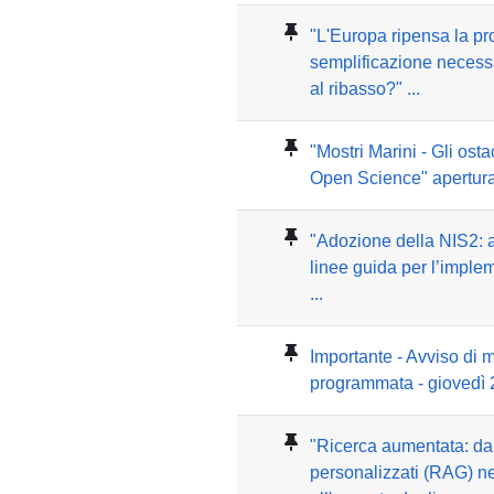
"L'Europa ripensa la pr
semplificazione neces
al ribasso?" ...
"Mostri Marini - Gli ostaco
Open Science" apertura 
"Adozione della NIS2: 
linee guida per l’imple
...
Importante - Avviso di
programmata - giovedì
"Ricerca aumentata: da
personalizzati (RAG) negl