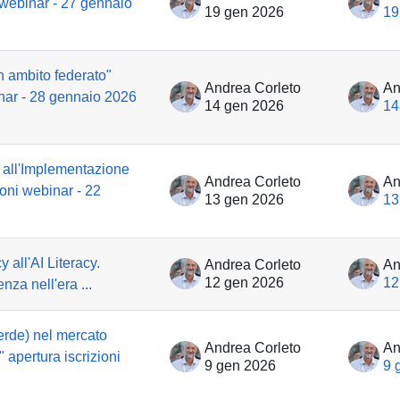
ni webinar - 27 gennaio
19 gen 2026
19
in ambito federato"
Andrea Corleto
An
inar - 28 gennaio 2026
14 gen 2026
14
 all'Implementazione
Andrea Corleto
An
zioni webinar - 22
13 gen 2026
13
y all'AI Literacy.
Andrea Corleto
An
12 gen 2026
12
nza nell'era ...
erde) nel mercato
Andrea Corleto
An
?" apertura iscrizioni
9 gen 2026
9 