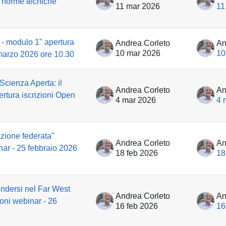
le norme tecniche
11 mar 2026
11
- modulo 1" apertura
Andrea Corleto
An
10 mar 2026
10
 marzo 2026 ore 10.30
Scienza Aperta: il
Andrea Corleto
An
rtura iscrizioni Open
4 mar 2026
4 
zione federata"
Andrea Corleto
An
inar - 25 febbraio 2026
18 feb 2026
18
ndersi nel Far West
Andrea Corleto
An
zioni webinar - 26
16 feb 2026
16