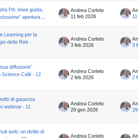
nella PA: linee guida,
Andrea Corleto
An
11 feb 2026
11
nclusione" apertura ...
e Learning per la
Andrea Corleto
An
io delle Reti -
3 feb 2026
3 
 sua diffusione"
Andrea Corleto
An
n Science Café - 12
2 feb 2026
2 
ofili di garanzia
Andrea Corleto
An
ni webinar - 11
29 gen 2026
29
uti web: un diritto di
Andrea Corleto
An