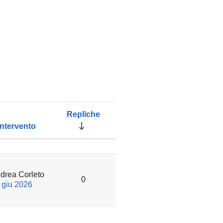
Repliche
intervento
Azioni
i su 318
drea Corleto
0
 giu 2026