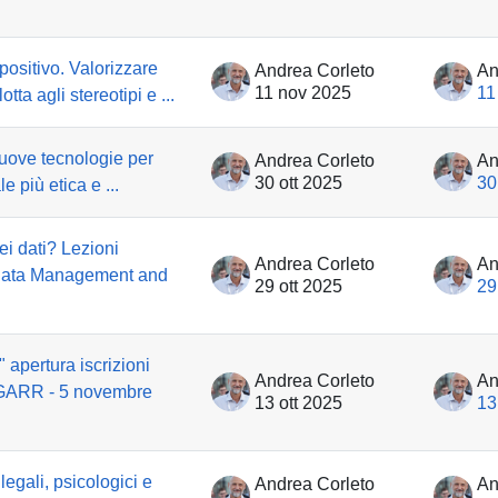
positivo. Valorizzare
Andrea Corleto
An
11 nov 2025
11
otta agli stereotipi e ...
 nuove tecnologie per
Andrea Corleto
An
30 ott 2025
30
le più etica e ...
ei dati? Lezioni
Andrea Corleto
An
n Data Management and
29 ott 2025
29
apertura iscrizioni
Andrea Corleto
An
 GARR - 5 novembre
13 ott 2025
13
legali, psicologici e
Andrea Corleto
An