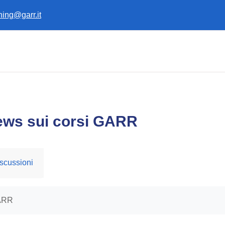
ining@garr.it
ews sui corsi GARR
scussioni
GARR