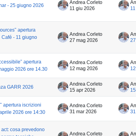
Andrea Corleto
An
inar - 25 giugno 2026
11 giu 2026
11
ources" apertura
Andrea Corleto
An
 Café - 11 giugno
27 mag 2026
27
cessibile" apertura
Andrea Corleto
An
12 mag 2026
12
 maggio 2026 ore 14.30
Andrea Corleto
An
enza GARR 2026
15 apr 2026
15
 apertura iscrizioni
Andrea Corleto
An
31 mar 2026
31
aprile 2026 ore 14:30
y act: cosa prevedono
Andrea Corleto
An