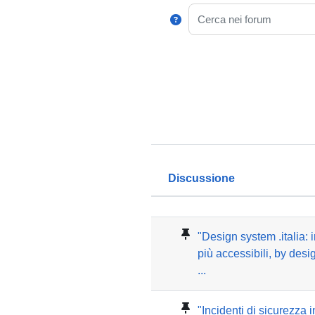
Cerca nei forum
Discussione
Stato
Elenco delle discuss
"Design system .italia: 
più accessibili, by desi
...
"Incidenti di sicurezza 