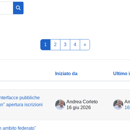
Cerca nei forum
Pagina 1
Pagina 2
Pagina 3
Pagina 4
Pagina successiva
1
2
3
4
»
Iniziato da
Ultimo 
ioni. Visualizzazione di 100 discussion
interfacce pubbliche
Andrea Corleto
An
gn" apertura iscrizioni
16 giu 2026
16
in ambito federato"