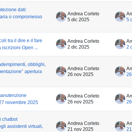
otezione dati:
Andrea Corleto
An
saria o compromesso
5 dic 2025
5 
li tra il dire e il fare
Andrea Corleto
An
2 dic 2025
2 
iscrizioni Open ...
adempimenti, obblighi,
Andrea Corleto
An
mentazione" apertura
26 nov 2025
26
 manutenzione
Andrea Corleto
An
26 nov 2025
26
 27 novembre 2025
i chatbot
Andrea Corleto
An
i assistenti virtuali,
21 nov 2025
21