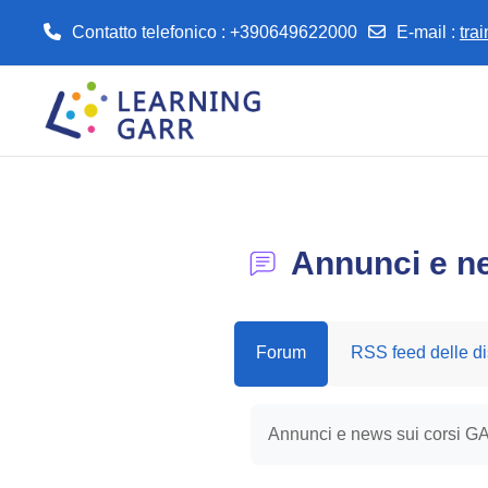
Contatto telefonico : +390649622000
E-mail
:
tra
Vai al contenuto principale
Annunci e n
Forum
RSS feed delle di
Aggregazione dei criteri
Annunci e news sui corsi 