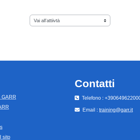
Vai all'attiivtà
Contatti
e GARR
Telefono : +39064962200
GARR
Email :
training@garr.it
s
 sito