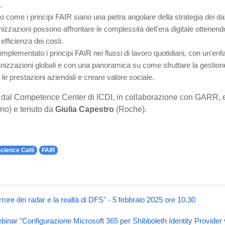
.
 come i principi FAIR siano una pietra angolare della strategia dei dat
anizzazioni possono affrontare le complessità dell’era digitale ottenend
efficienza dei costi.
mentato i principi FAIR nei flussi di lavoro quotidiani, con un'enfasi
ganizzazioni globali e con una panoramica su come sfruttare la gestione
e le prestazioni aziendali e creare valore sociale.
o dal Competence Center di ICDI, in collaborazione con GARR,
ino) e tenuto da
Giulia Capestro
(Roche).
cience Café
FAIR
errore dei radar e la realtà di DFS" - 5 febbraio 2025 ore 10.30
ebinar "Configurazione Microsoft 365 per Shibboleth Identity Provider 