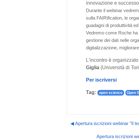
innovazione e successo
Durante il webinar vedremo
sulla FAIRification, le org
guadagni di produttività ed 
Vedremo come Roche ha imple
gestione dei dati nelle or
digitalizzazione, migliorar
L'incontro è organizzat
Giglia
(Università di Tor
Per iscriversi
Tag:
open science
Open S
◀︎ Apertura iscrizioni webinar "Il t
Apertura iscrizioni w