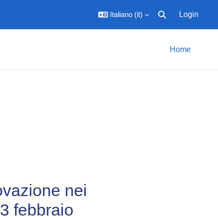
Italiano ‎(it)‎
Login
Attiva/disattiva inpu
Home
ovazione nei
13 febbraio