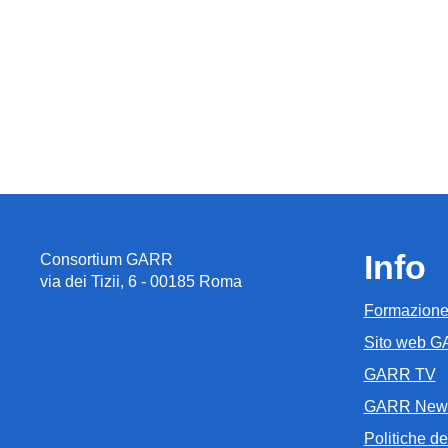
Info
Consortium GARR
via dei Tizii, 6 - 00185 Roma
Formazion
Sito web 
GARR TV
GARR New
Politiche del