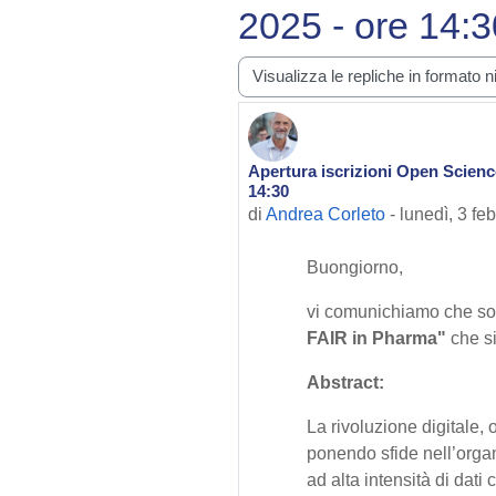
2025 - ore 14:3
Modalità visualizzazione
Apertura iscrizioni Open Science
Numero di risposte: 0
14:30
di
Andrea Corleto
-
lunedì, 3 fe
Buongiorno,
vi comunichiamo che son
FAIR in Pharma"
che si
Abstract:
La rivoluzione digitale, 
ponendo sfide nell’organ
ad alta intensità di dati