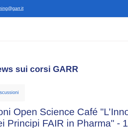
ining@garr.it
ews sui corsi GARR
scussioni
ioni Open Science Café "L’Inn
dei Principi FAIR in Pharma" - 