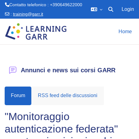
Contatto telefonico : +390649622000
Login
Attiva/disattiva 
:
training@garr.it
Vai al contenuto principale
Home
Annunci e news sui corsi GARR
Forum
RSS feed delle discussioni
"Monitoraggio
autenticazione federata"