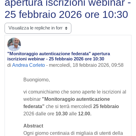
apertura iscrizioni webinar -
25 febbraio 2026 ore 10:30
Modalità visualizzazione
"Monitoraggio autenticazione federata" apertura
Numero di risposte: 0
iscrizioni webinar - 25 febbraio 2026 ore 10:30
di
Andrea Corleto
-
mercoledì, 18 febbraio 2026, 09:58
Buongiorno,
vi comunichiamo che sono aperte le iscrizioni al
webinar
"Monitoraggio autenticazione
federata"
che si terrà mercoledì
25 febbraio
2026 dalle ore
10.30
alle
12.00.
Abstract
Ogni giorno centinaia di migliaia di utenti della