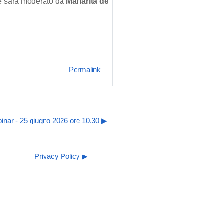
 e sarà moderato da
Mariarita de
Permalink
ebinar - 25 giugno 2026 ore 10.30 ▶︎
Privacy Policy ▶︎