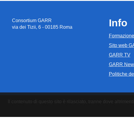
Info
Consortium GARR
via dei Tizii, 6 - 00185 Roma
Formazion
Sito web 
GARR TV
GARR New
Politiche del
Il contenuto di questo sito è rilasciato, tranne dove altrim