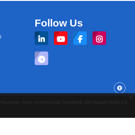
Follow Us
0
x
attribuzione - Non commerciale Condividi allo stesso modo 4.0