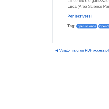
L'incontro è organizzato
Luca
(Area Science Par
Per iscriversi
Tag:
open science
Open S
◀︎ "Anatomia di un PDF accessibil