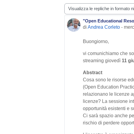
Modalità visualizzazione
"Open Educational Resou
Numero di risposte: 0
di
Andrea Corleto
-
merc
Buongiorno,
vi comunichiamo che son
streaming giovedì
11 g
Abstract
Cosa sono le risorse e
(Open Education Practice
relazionano le licenze ap
licenze? La sessione intr
opportunità esistenti e s
Ci sarà spazio anche per 
rischio di perdere oppor