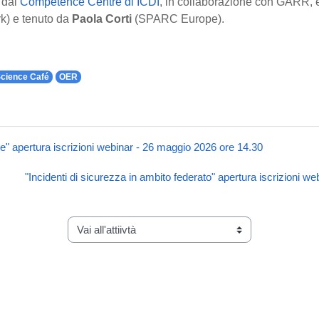
 dal
Competence Centre di ICDI
, in collaborazione con GARR,
k) e tenuto da
Paola Corti
(SPARC Europe).
cience Café
OER
e" apertura iscrizioni webinar - 26 maggio 2026 ore 14.30
"Incidenti di sicurezza in ambito federato" apertura iscrizioni w
Vai all'attiivtà