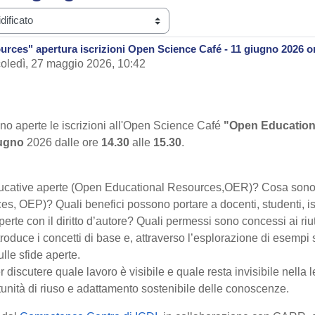
rces" apertura iscrizioni Open Science Café - 11 giugno 2026 o
oledì, 27 maggio 2026, 10:42
o aperte le iscrizioni all'Open Science Café
"Open Education
iugno
2026 dalle ore
14.30
alle
15.30
.
ducative aperte (Open Educational Resources,OER)? Cosa sono l
s, OEP)? Quali benefici possono portare a docenti, studenti, ist
erte con il diritto d’autore? Quali permessi sono concessi ai riuti
oduce i concetti di base e, attraverso l’esplorazione di esempi si
ulle sfide aperte.
discutere quale lavoro è visibile e quale resta invisibile nella let
tunità di riuso e adattamento sostenibile delle conoscenze.