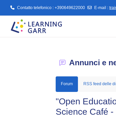
Contatto telefonico : +390649622000
E-mail
:
tra
Vai al contenuto principale
Annunci e n
Forum
RSS feed delle di
"Open Educatio
Science Café -