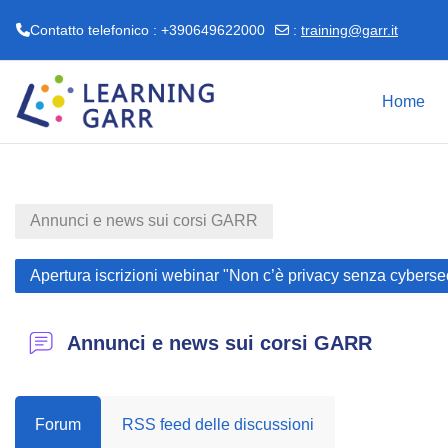
Contatto telefonico : +390649622000
:
training@garr.it
Vai al contenuto principale
Home
Annunci e news sui corsi GARR
Apertura iscrizioni webinar "Non c’è privacy senza cyberse
Annunci e news sui corsi GARR
Forum
RSS feed delle discussioni