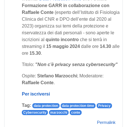
Formazione GARR in collaborazione con
Raffaele Conte
(esperto dell’Istituto di Fisiologia
Clinica del CNR e DPO dell’ente dal 2020 al
2023) organizza sui temi della protezione e
riservatezza dei dati personali - sono aperte le
iscrizioni al
quinto incontro
che si terrà in
streaming il
15 maggio 2024
dalle ore
14.30
alle
ore
15.30
.
Titolo:
"Non c’è privacy senza cybersecurity"
Ospite:
Stefano Marzocchi
; Moderatore:
Raffaele Conte
.
Per iscriversi
Tag:
data protection
data protection time
Privacy
Cybersecurity
marzocchi
conte
Permalink