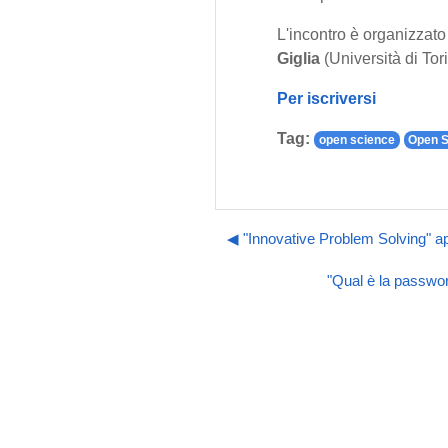
L'incontro è organizzato
Giglia
(Università di Tor
Per iscriversi
Tag:
open science
Open S
◀︎ "Innovative Problem Solving" ap
"Qual è la passwor