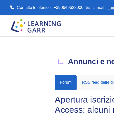
Contatto telefonico : +390649622000
E-mail
:
tra
Vai al contenuto principale
Annunci e n
Forum
RSS feed delle di
Apertura iscri
Access: alcuni r