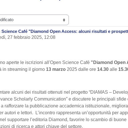
 Science Café "Diamond Open Access: alcuni risultati e prospetti
edì, 27 febbraio 2025, 12:08
o aperte le iscrizioni all'Open Science Café
"Diamond Open Ac
à in streaming il giorno
13 marzo
2025 dalle ore
14.30
alle
15.3
ntare alcuni dei risultati ottenuti nel progetto “DIAMAS – Devel
vance Scholarly Communication” e discutere le principali sfide
a a rafforzare la pubblicazione accademica istituzionale, migliora
er autori e lettori. L’incontro rappresenta un’opportunità per app
l supportare l’editoria Diamond, favorire lo scambio di buone 
zioni di ricerca e attori chiave del settore.