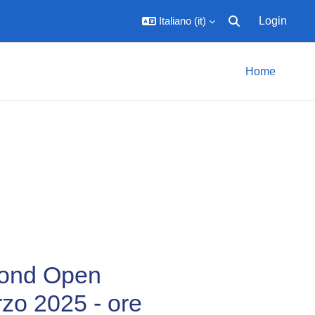
Italiano ‎(it)‎
Login
Attiva/disattiva inpu
Home
mond Open
rzo 2025 - ore