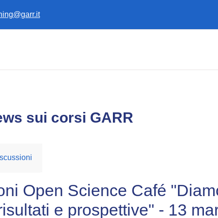
ining@garr.it
ews sui corsi GARR
scussioni
zioni Open Science Café "Dia
isultati e prospettive" - 13 ma