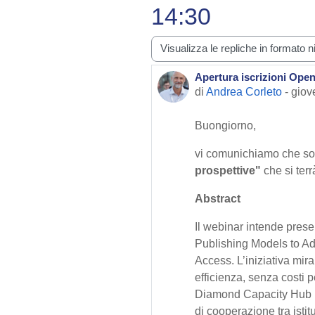
14:30
Modalità visualizzazione
Apertura iscrizioni Open
Numero di risposte: 0
di
Andrea Corleto
-
giov
Buongiorno,
vi comunichiamo che son
prospettive"
che si terr
Abstract
Il webinar intende prese
Publishing Models to Ad
Access. L’iniziativa mir
efficienza, senza costi p
Diamond Capacity Hub ne
di cooperazione tra istitu