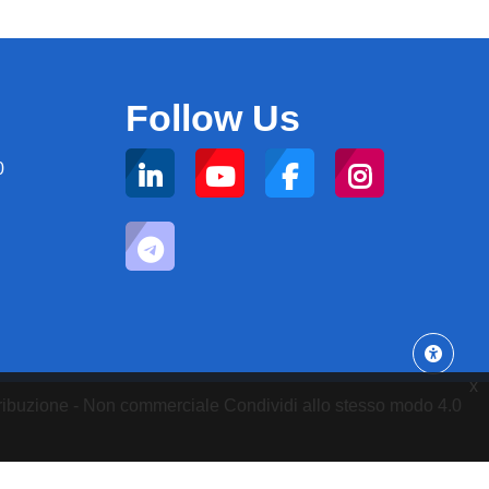
Follow Us
0
x
attribuzione - Non commerciale Condividi allo stesso modo 4.0