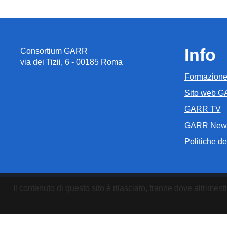
Info
Consortium GARR
via dei Tizii, 6 - 00185 Roma
Formazion
Sito web 
GARR TV
GARR New
Politiche del
Il contenuto di questo sito è rilasciato, tranne dove altrim