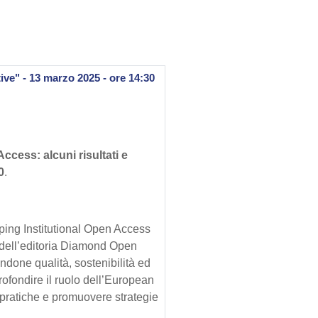
ve" - 13 marzo 2025 - ore 14:30
cess: alcuni risultati e
0
.
oping Institutional Open Access
 dell’editoria Diamond Open
ndone qualità, sostenibilità ed
rofondire il ruolo dell’European
pratiche e promuovere strategie