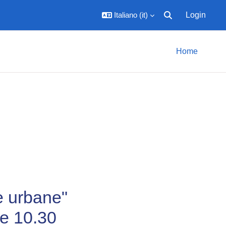
Italiano ‎(it)‎
Login
Attiva/disattiva inpu
Home
de urbane"
re 10.30