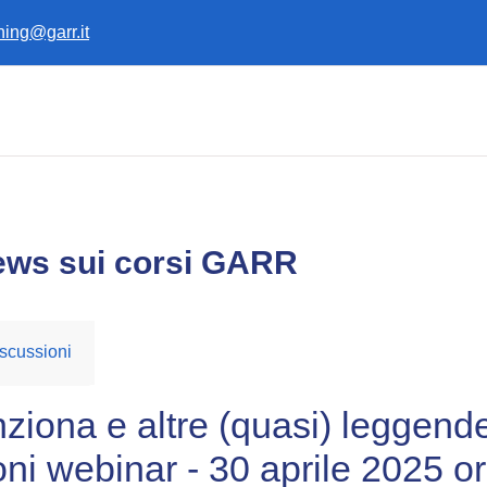
ining@garr.it
ews sui corsi GARR
scussioni
unziona e altre (quasi) leggen
ioni webinar - 30 aprile 2025 o