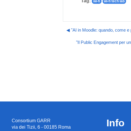
Tag:
wi-fi
wi-fi tech lab
◀︎ "AI in Moodle: quando, come e p
"Il Public Engagement per un
Info
Consortium GARR
via dei Tizii, 6 - 00185 Roma