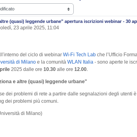
altre (quasi) leggende urbane" apertura iscrizioni webinar - 30 ap
oledì, 23 aprile 2025, 11:04
l'interno del ciclo di webinar
Wi-Fi Tech Lab
che l’Ufficio For
versità di Milano
e la comunità
WLAN Italia
- sono aperte le iscr
prile
2025 dalle ore
10.30
alle ore
12.00
.
nziona e altre (quasi) leggende urbane"
e dei problemi di rete a partire dalle segnalazioni degli utenti
ng dei problemi più comuni.
niversità di Milano)