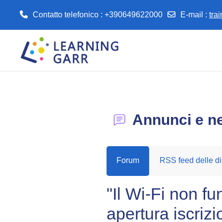
Contatto telefonico : +390649622000
E-mail
:
tra
Vai al contenuto principale
Annunci e n
Forum
RSS feed delle di
"Il Wi-Fi non f
apertura iscriz