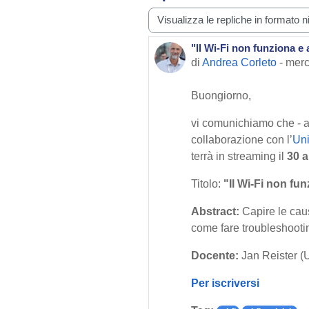
Modalità visualizzazione
"Il Wi-Fi non funziona e 
Numero di risposte: 0
di
Andrea Corleto
-
merc
Buongiorno,
vi comunichiamo che - al
collaborazione con l’
Uni
terrà in streaming il
30 a
Titolo:
"Il Wi-Fi non fu
Abstract:
Capire le caus
come fare troubleshooti
Docente:
Jan Reister (U
Per iscriversi