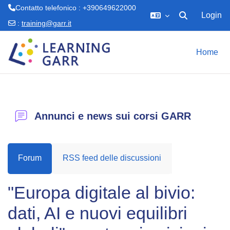
Contatto telefonico : +390649622000
Login
Attiva/disattiva 
:
training@garr.it
Vai al contenuto principale
Home
Annunci e news sui corsi GARR
Forum
RSS feed delle discussioni
"Europa digitale al bivio:
dati, AI e nuovi equilibri