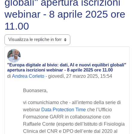
globali" apertura iscrizioni
webinar - 8 aprile 2025 ore
11.00
Modalità visualizzazione
"Europa digitale al bivio: dati, AI e nuovi equilibri globali"
Numero di risposte: 0
apertura iscrizioni webinar - 8 aprile 2025 ore 11.00
di
Andrea Corleto
-
giovedì, 27 marzo 2025, 15:54
Buonasera,
vi comunichiamo che - all'interno della serie di
webinar
Data Protection Time
che l’Ufficio
Formazione GARR in collaborazione con
Raffaele Conte (esperto dell’Istituto di Fisiologia
Clinica del CNR e DPO dell’ente dal 2020 al