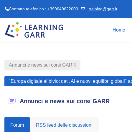
Contatto telefonico : +390649622000
:
training@garr.it
Vai al contenuto principale
Home
Annunci e news sui corsi GARR
"Europa digitale al bivio: dati, AI e nuovi equilibri globali" 
Annunci e news sui corsi GARR
Forum
RSS feed delle discussioni