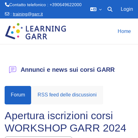
Contatto telefonico : +390649622000
Login
Attiva/disattiva 
:
training@garr.it
Vai al contenuto principale
Home
Annunci e news sui corsi GARR
Forum
RSS feed delle discussioni
Apertura iscrizioni corsi
WORKSHOP GARR 2024