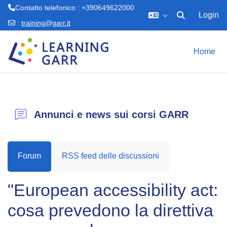
Contatto telefonico : +390649622000
Login
Attiva/disattiva 
:
training@garr.it
Vai al contenuto principale
Home
Annunci e news sui corsi GARR
Forum
RSS feed delle discussioni
"European accessibility act:
cosa prevedono la direttiva