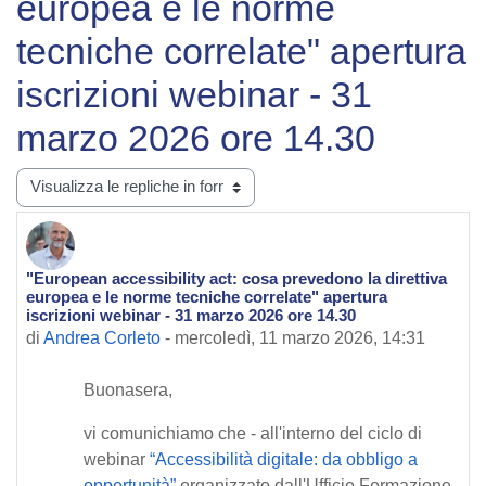
europea e le norme
tecniche correlate" apertura
iscrizioni webinar - 31
marzo 2026 ore 14.30
Modalità visualizzazione
"European accessibility act: cosa prevedono la direttiva
Numero di risposte: 0
europea e le norme tecniche correlate" apertura
iscrizioni webinar - 31 marzo 2026 ore 14.30
di
Andrea Corleto
-
mercoledì, 11 marzo 2026, 14:31
Buonasera,
vi comunichiamo che - all'interno del ciclo di
webinar
“Accessibilità digitale: da obbligo a
opportunità”
organizzato dall'Ufficio Formazione