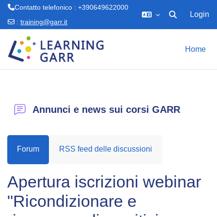
Contatto telefonico : +390649622000
Login
Attiva/disattiva 
:
training@garr.it
Vai al contenuto principale
Home
Annunci e news sui corsi GARR
Forum
RSS feed delle discussioni
Apertura iscrizioni webinar
"Ricondizionare e