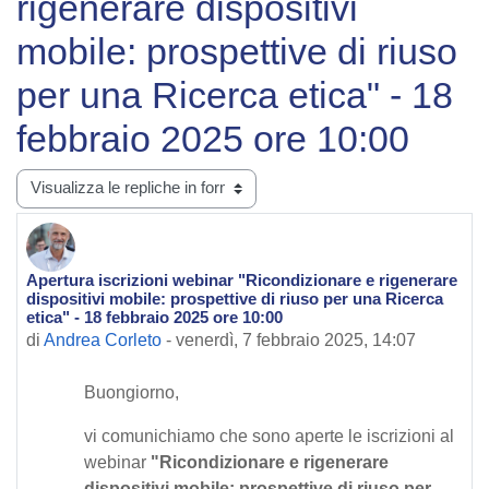
rigenerare dispositivi
mobile: prospettive di riuso
per una Ricerca etica" - 18
febbraio 2025 ore 10:00
Modalità visualizzazione
Apertura iscrizioni webinar "Ricondizionare e rigenerare
Numero di risposte: 0
dispositivi mobile: prospettive di riuso per una Ricerca
etica" - 18 febbraio 2025 ore 10:00
di
Andrea Corleto
-
venerdì, 7 febbraio 2025, 14:07
Buongiorno,
vi comunichiamo che sono aperte le iscrizioni al
webinar
"Ricondizionare e rigenerare
dispositivi mobile: prospettive di riuso per