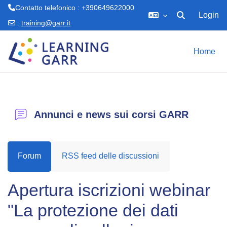
Contatto telefonico : +390649622000
Login
Attiva/disattiva 
:
training@garr.it
Vai al contenuto principale
Home
Annunci e news sui corsi GARR
Forum
RSS feed delle discussioni
Apertura iscrizioni webinar
"La protezione dei dati